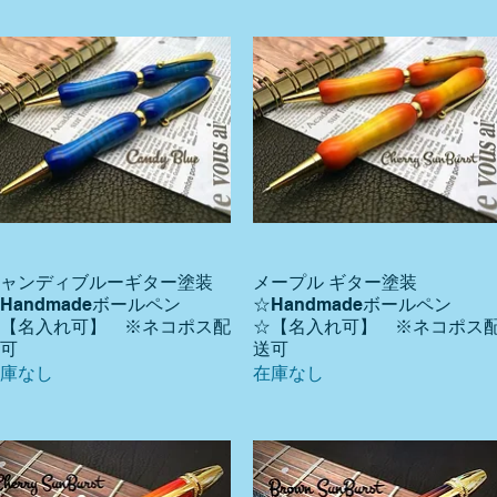
ャンディブルーギター塗装
メープル ギター塗装
クイックビュー
クイックビュー
Handmadeボールペン
☆Handmadeボールペン
【名入れ可】 ※ネコポス配
☆【名入れ可】 ※ネコポス
可
送可
庫なし
在庫なし