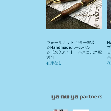
ウォールナット ギター塗装
H
クイックビュー
☆Handmadeボールペン
プ
☆【名入れ可】 ※ネコポス配
送可
※
在庫なし
在
partners