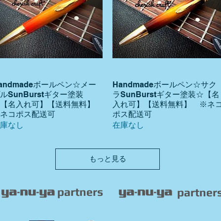
andmadeボールペン☆メー
Handmadeボールペン☆サク
クイックビュー
クイックビュー
ルSunBurstギター塗装
ラSunBurstギター塗装☆【名
☆【名入れ可】【送料無料】
入れ可】【送料無料】 ※ネ
ネコポス配送可
ポス配送可
庫なし
在庫なし
もっと見る
partners
partner