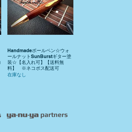
Handmadeボールペン☆ウォ
クイックビュー
ールナットSunBurstギター塗
コ
装☆【名入れ可】【送料無
料】 ※ネコポス配送可
在庫なし
partners
s