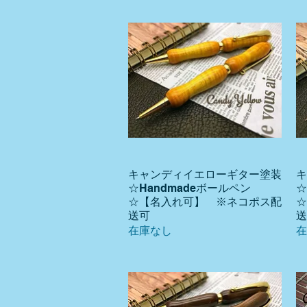
キャンディイエローギター塗装
キ
クイックビュー
☆Handmadeボールペン
☆
☆【名入れ可】 ※ネコポス配
☆
送可
送
在庫なし
在