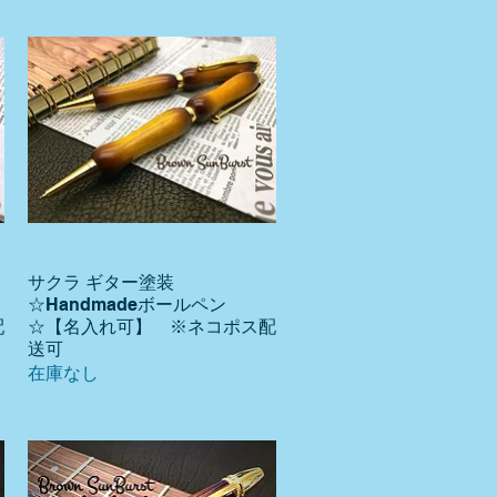
サクラ ギター塗装
クイックビュー
☆Handmadeボールペン
配
☆【名入れ可】 ※ネコポス配
送可
在庫なし