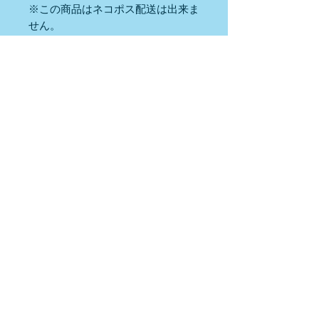
※この商品はネコポス配送は出来ま
せん。
【購入前の注意事項】
・対象年齢は3歳～
・
素材の模様やお色の濃さが画像と異な
る場合がございます。
・画像はPC、スマホの環境によってお色
が異なる場合がございます。
partners
・サイズには若干の狂いはございます。
・ご注文状況によっては
発送までに1週
間から10日かかる場合がございます。
※この商品はネコポス配送は出来ませ
ん。
​ウェブサイト利用規約
​プライバシーポリシー