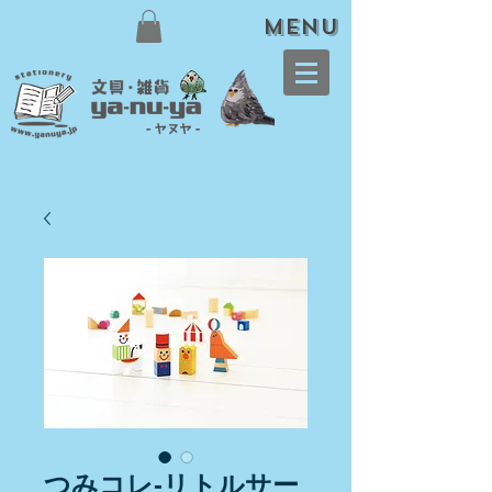
meNU
つみコレ-リトルサー