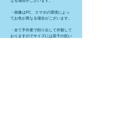
なる場合がございます。
・画像はPC、スマホの環境によっ
てお色が異なる場合がございます。
・全て手作業で削り出して作製して
おりますのでサイズには若干の狂い
はございます。
・ご注文頂いてからお作りしますの
で、ご注文状況によっては、発送ま
でに10日から14日かかる場合がご
ざいます。
・ハンドメイド作品につき、多少の
傷、汚れなどある場合がございます
ので、ご理解の上ご注文下さいま
せ。
・ご不明な点やご要望など御座いま