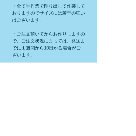
・全て手作業で削り出して作製して
おりますのでサイズには若干の狂い
はございます。
・ご注文頂いてからお作りしますの
で、ご注文状況によっては、発送ま
でに１週間から10日かる場合がご
ざいます。
・ハンドメイド作品につき、多少の
傷、汚れなどある場合がございます
ので、ご理解の上ご注文下さいま
せ。
・ご不明な点やご要望など御座いま
したら、お気軽にお問い合わせ下さ
い♪
※ネコポス配送可