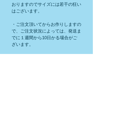
おりますのでサイズには若干の狂い
はございます。
・ご注文頂いてからお作りしますの
で、ご注文状況によっては、発送ま
でに１週間から10日かる場合がご
ざいます。
・ハンドメイド作品につき、多少の
傷、汚れなどある場合がございます
ので、ご理解の上ご注文下さいま
せ。
・ご不明な点やご要望など御座いま
したら、お気軽にお問い合わせ下さ
い♪
※ネコポス配送可