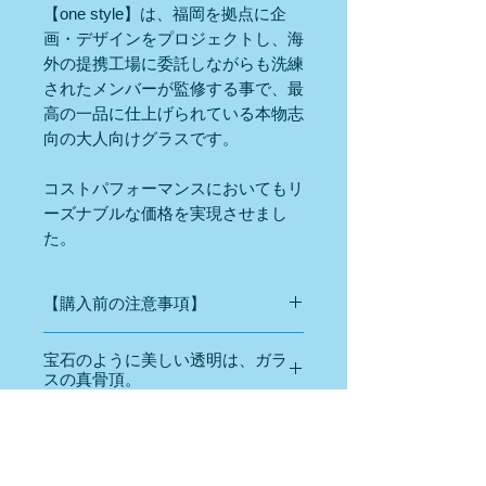
【one style】
は、福岡を拠点に企
画・デザインをプロジェクトし、海
外の提携工場に委託しながらも
洗練
されたメンバーが監修する事で、
最
高の一品に仕上
げられている本物志
向の大人向けグラスです。
コストパフォーマンスにおいてもリ
ーズナブルな価格を実現させまし
た。
【購入前の注意事項】
こちらの商品は、素材の模様やお色の濃
宝石のように美しい透明は、ガラ
さが画像と異なる場合がございます。
スの真骨頂。
・耐熱、強化ガラスではありません、急
内容・材質
激な温度差で破損する事があります。電
子レンジ、オーブン等でご使用にならな
グラス（９０Φ ｘ ９０ ｍｍ、２６５ ｍ
いで下さい。
ｌ、ソーダガラス、１個）