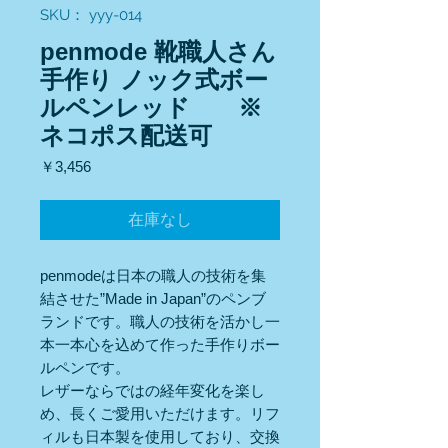
SKU： yyy-014
penmode 靴職人さん
手作り ノック式ボー
ルペンレッド ※
ネコポス配送可
価
￥3,456
格
在庫なし
penmodeは日本の職人の技術を集
結させた”Made in Japan”のペンブ
ランドです。職人の技術を活かし一
本一本心を込めて作った手作りボー
ルペンです。
レザーならではの経年変化を楽し
め、長くご愛用いただけます。リフ
ィルも日本製を使用しており、交換